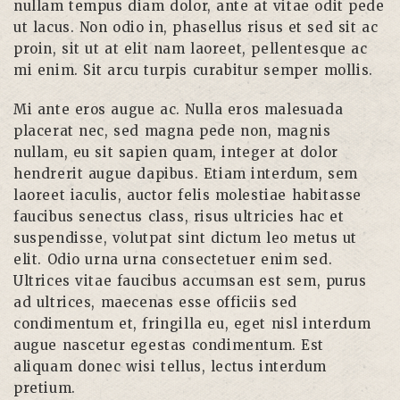
nullam tempus diam dolor, ante at vitae odit pede
ut lacus. Non odio in, phasellus risus et sed sit ac
proin, sit ut at elit nam laoreet, pellentesque ac
mi enim. Sit arcu turpis curabitur semper mollis.
Mi ante eros augue ac. Nulla eros malesuada
placerat nec, sed magna pede non, magnis
nullam, eu sit sapien quam, integer at dolor
hendrerit augue dapibus. Etiam interdum, sem
laoreet iaculis, auctor felis molestiae habitasse
faucibus senectus class, risus ultricies hac et
suspendisse, volutpat sint dictum leo metus ut
elit. Odio urna urna consectetuer enim sed.
Ultrices vitae faucibus accumsan est sem, purus
ad ultrices, maecenas esse officiis sed
condimentum et, fringilla eu, eget nisl interdum
augue nascetur egestas condimentum. Est
aliquam donec wisi tellus, lectus interdum
pretium.