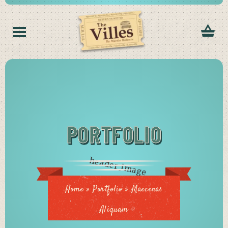
PORTFOLIO
Home
»
Portfolio
»
Maecenas
Aliquam