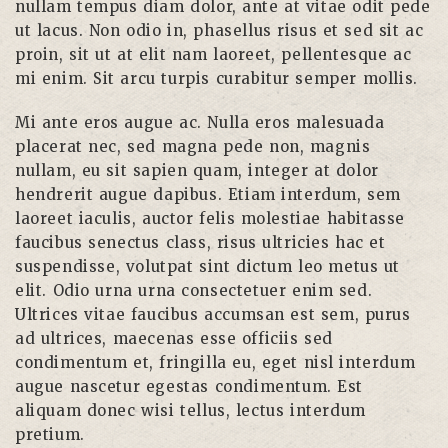
nullam tempus diam dolor, ante at vitae odit pede
ut lacus. Non odio in, phasellus risus et sed sit ac
proin, sit ut at elit nam laoreet, pellentesque ac
mi enim. Sit arcu turpis curabitur semper mollis.
Mi ante eros augue ac. Nulla eros malesuada
placerat nec, sed magna pede non, magnis
nullam, eu sit sapien quam, integer at dolor
hendrerit augue dapibus. Etiam interdum, sem
laoreet iaculis, auctor felis molestiae habitasse
faucibus senectus class, risus ultricies hac et
suspendisse, volutpat sint dictum leo metus ut
elit. Odio urna urna consectetuer enim sed.
Ultrices vitae faucibus accumsan est sem, purus
ad ultrices, maecenas esse officiis sed
condimentum et, fringilla eu, eget nisl interdum
augue nascetur egestas condimentum. Est
aliquam donec wisi tellus, lectus interdum
pretium.