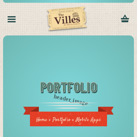
PORTFOLIO
Home
»
Portfolio
»
Mobile Apps